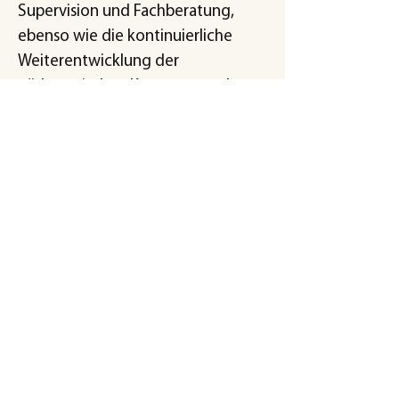
Supervision und Fachberatung,
ebenso wie die kontinuierliche
Weiterentwicklung der
pädagogischen Konzepte und
Organisationsstrukturen zur
Qualitätssicherung.
Wir sind Mitglied im VPK -
Landesverband privater Träger der
freien Kinder-, Jugend- und
Sozialhilfe Niedersachsen e.V.
sowie dem Arbeitgeberverband
privater Träger der Kinder- und
Jugendhilfe e.V. (AG-VPK). Ebenso
gehört unsere Einrichtung dem
Fachverband Traumapädagogik e.V.